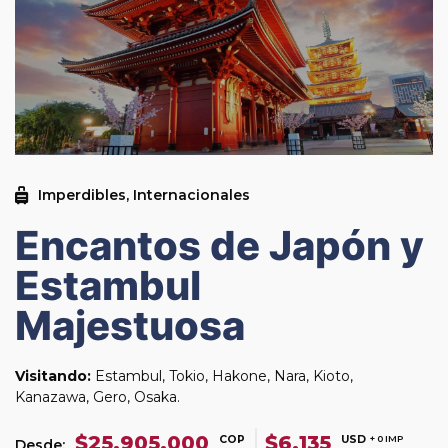
Imperdibles
,
Internacionales
Encantos de Japón y
Estambul
Majestuosa
Visitando:
Estambul, Tokio, Hakone, Nara, Kioto,
Kanazawa, Gero, Osaka.
$25.905.000
$6.135
COP
USD
+ 0 IMP
Desde: