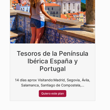
Tesoros de la Península
R
Ibérica España y
Portugal
14 
14 días aprox Visitando:Madrid, Segovia, Ávila,
Salamanca, Santiago de Compostela,...
Quiero este plan