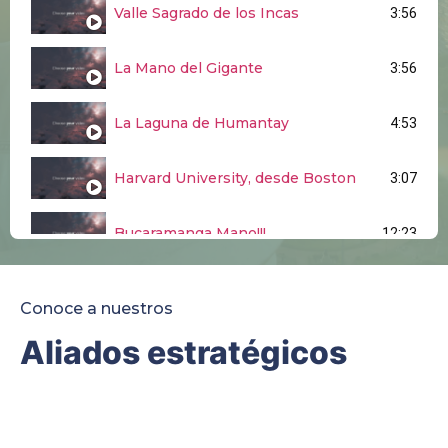
Valle Sagrado de los Incas
3:56
La Mano del Gigante
3:56
La Laguna de Humantay
4:53
Harvard University, desde Boston
3:07
Bucaramanga Mano!!!
12:23
Pueblito Boyacense y Laguna tota
3:25
Conoce a nuestros
Aliados estratégicos
BARICHARA - SANTANDER
5:52
Islas Ballestas, ICA y Huacachina
6:42