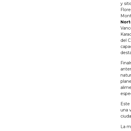
y sit
Flore
Monte
Nort
Vanc
Kara
del 
capac
desta
Final
anter
natur
plane
alim
espec
Este 
una v
ciuda
La me