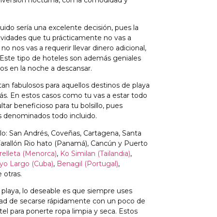
 diversión nocturna, con la comodidad y
luido sería una excelente decisión, pues la
tividades que tu prácticamente no vas a
no nos vas a requerir llevar dinero adicional,
s. Este tipo de hoteles son además geniales
dos en la noche a descansar.
an fabulosos para aquellos destinos de playa
tás. En estos casos como tu vas a estar todo
ltar beneficioso para tu bolsillo, pues
 denominados todo incluido.
plo: San Andrés, Coveñas, Cartagena, Santa
 Farallón Rio hato (Panamá), Cancún y Puerto
relleta (Menorca)
,
Ko Similan (Tailandia)
,
yo Largo (Cuba)
,
Benagil (Portugal)
,
 otras.
playa, lo deseable es que siempre uses
idad de secarse rápidamente con un poco de
otel para ponerte ropa limpia y seca. Estos