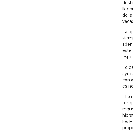
desti
llega
de la
vaca
La o
siemp
adent
este 
espec
Lo de
ayuda
comp
es no
El tu
tempr
reque
hidra
los F
propo