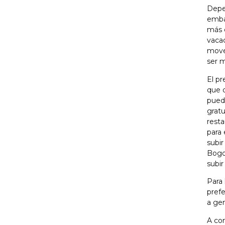
Depen
embar
más 
vacac
mover
ser m
El pr
que 
puede
gratu
resta
para 
subir
Bogo
subir
Para 
prefe
a gen
A con