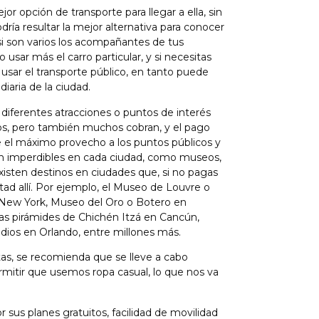
or opción de transporte para llegar a ella, sin
dría resultar la mejor alternativa para conocer
i son varios los acompañantes de tus
 usar más el carro particular, y si necesitas
usar el transporte público, en tanto puede
iaria de la ciudad.
diferentes atracciones o puntos de interés
os, pero también muchos cobran, y el pago
le el máximo provecho a los puntos públicos y
e son imperdibles en cada ciudad, como museos,
xisten destinos en ciudades que, si no pagas
tad allí. Por ejemplo, el Museo de Louvre o
en New York, Museo del Oro o Botero en
as pirámides de Chichén Itzá en Cancún,
tudios en Orlando, entre millones más.
itas, se recomienda que se lleve a cabo
rmitir que usemos ropa casual, lo que nos va
sus planes gratuitos, facilidad de movilidad