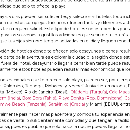
utar de las actividades acuáticas o de algo de aventura marina y
alidad que solo te ofrece la playa.
aya, 5 días pueden ser suficientes, y seleccionar hoteles todo inc
ía de estos complejos turísticos ofrecen tantas y diferentes ac
itar o requerir salir él. Este tipo de hoteles son estupendos pues 
 para los souvenirs o gustillos adicionales que sean de tu interé
que tus hijos siempre tengan activadas en el día y lleguen rendi
ción de hoteles donde te ofrecen solo desayunos o cenas, result
 parte de la aventura es explorar la ciudad o la región donde es
a fuera del hotel, desayunar o llegar a cenar bien tarde puede resu
larmente estos hoteles pueden resultar más económicos que los
nos nacionales que te ofrecen solo playa, pueden ser, por ejem
, Palomino, Taganga, Riohacha y Necoclí. A nivel internacional,
rta (México), Rio de Janeiro (Brasil),
Ölüdeniz (Turquía)
,
Cala Maca
em (India)
,
Bora Bora (Tahití)
,
Playa Bonita (Rep. Dominicana)
,
Ca
mwe Beach (Tanzania)
,
Sarakiniko (Grecia)
y Miami (EEUU), entre
ralmente para hacer más placentera y cómoda tu experiencia en 
das de vestir lo suficientemente cómodas y que tengan la facil
 brisa, pues es posible que solo hasta la noche puedas llegar al h