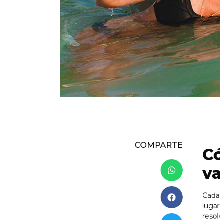
COMPARTE
Có
v
Cada 
lugar
reso