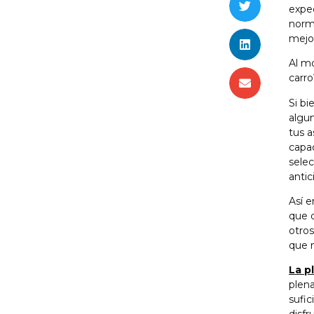
expec
norma
mejor
Al m
carro
Si bi
algu
tus a
capac
selec
antic
Así e
que 
otros
que 
La p
plena
sufic