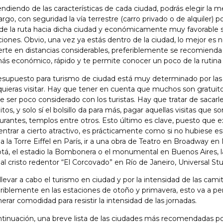
diendo de las características de cada ciudad, podrás elegir la mej
go, con seguridad la vía terrestre (carro privado o de alquiler) po
de la ruta hacia dicha ciudad y económicamente muy favorable s
iones. Obvio, una vez ya estás dentro de la ciudad, lo mejor es no
te en distancias considerables, preferiblemente se recomienda 
ás económico, rápido y te permite conocer un poco de la rutina d
esupuesto para turismo de ciudad está muy determinado por las 
quieras visitar. Hay que tener en cuenta que muchos son gratuit
 ser poco considerado con los turistas. Hay que tratar de sacar
itos, y solo sí el bolsillo da para más, pagar aquellas visitas qu
urantes, templos entre otros. Esto último es clave, puesto que e
entrar a cierto atractivo, es prácticamente como si no hubiese es
 a la Torre Eiffel en París, ir a una obra de Teatro en Broadway 
tá, el estadio la Bombonera o el monumental en Buenos Aires, l
 al cristo redentor “El Corcovado” en Río de Janeiro, Universal S
llevar a cabo el turismo en ciudad y por la intensidad de las cam
riblemente en las estaciones de otoño y primavera, esto va a pe
erar comodidad para resistir la intensidad de las jornadas.
tinuación, una breve lista de las ciudades más recomendadas por 