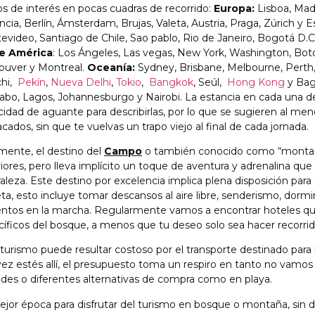
ios de interés en pocas cuadras de recorrido:
Europa:
Lisboa, Madr
ncia, Berlín, Ámsterdam, Brujas, Valeta, Austria, Praga, Zúrich y 
video, Santiago de Chile, Sao pablo, Rio de Janeiro, Bogotá D.C
e América
: Los Ángeles, Las vegas, New York, Washington, Botó
ouver y Montreal.
Oceanía:
Sydney, Brisbane, Melbourne, Perth,
chi,
Pekín
,
Nueva Delhi
,
Tokio
,
Bangkok
, Seúl,
Hong Kong
y Ba
Cabo, Lagos, Johannesburgo y Nairobi. La estancia en cada una 
idad de aguante para describirlas, por lo que se sugieren al men
cados, sin que te vuelvas un trapo viejo al final de cada jornada.
mente, el destino del
Campo
o también conocido como “montaña
iores, pero lleva implícito un toque de aventura y adrenalina que 
aleza. Este destino por excelencia implica plena disposición para
ta, esto incluye tomar descansos al aire libre, senderismo, dorm
entos en la marcha. Regularmente vamos a encontrar hoteles que
íficos del bosque, a menos que tu deseo solo sea hacer recorrido
turismo puede resultar costoso por el transporte destinado para ll
ez estés allí, el presupuesto toma un respiro en tanto no vamos
des o diferentes alternativas de compra como en playa.
jor época para disfrutar del turismo en bosque o montaña, sin du