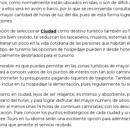
nos, como normalmente están ubicados en islas, o son de difícil 
r a ellos será en avión o barco, por lo que se recomienda consulta
 mayor cantidad de horas de luz del día, pues de esta forma logr
ciones.
pción de seleccionar
Ciudad
como destino turístico también es fa
re bien vestido, te seduzcan los rascacielos, museos, sistemas 
rarse un poco en la vida cotidiana de las personas que habitan 
tipo de turismo las opciones de hospedaje pueden ir desde hote
ialmente destinados para el turismo.
seable es que puedas pernotar en las zonas turísticas de mayor 
rá a conocer varios de los puntos de interés con tan solo camin
rometer tu presupuesto pagando tiquetes de trasporte. También
 incluir en tu hospedaje la alimentación, pues regularmente tu s
rismo en ciudad, lejos de ser relajante, es intenso y absorbente,
ano del hotel, y para lograr disfrutar del mayor número de sitios 
rir al menos unas 14 horas de continuas caminatas, con los desc
tación. Para conocer los puntos estratégicos de cada ciudad y si
ree-Tours en tu idioma serán una excelente opción para adentrar
nía que amerite el servicio recibido.