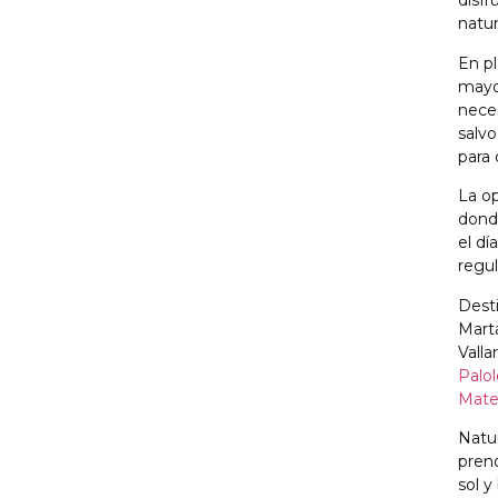
disfr
natur
En pl
mayor
neces
salvo
para 
La op
donde
el dí
regu
Desti
Marta
Valla
Palol
Mate
Natu
pren
sol y