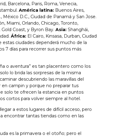
id, Barcelona, Paris, Roma, Venecia,
Estambul.
América latina:
Buenos Aires,
., México D.C., Ciudad de Panamá y San Jose.
n, Miami, Orlando, Chicago, Toronto,
 Gold Coast, y Byron Bay.
Asia:
Shanghái,
gdad.
África:
El Cairo, Kinsasa, Durban, Ciudad
de estas ciudades dependerá mucho de la
os 7 días para recorrer sus puntos más
 o aventura” es tan placentero como los
solo lo brida las sorpresas de la misma
 caminar descubriendo las maravillas del
ir en campin y porque no preparar tus
 solo te ofrecen la estancia en puntos
s cortos para volver siempre al hotel.
egar a estos lugares de difícil acceso, pero
 a encontrar tantas tiendas como en las
da es la primavera o el otoño; pero el