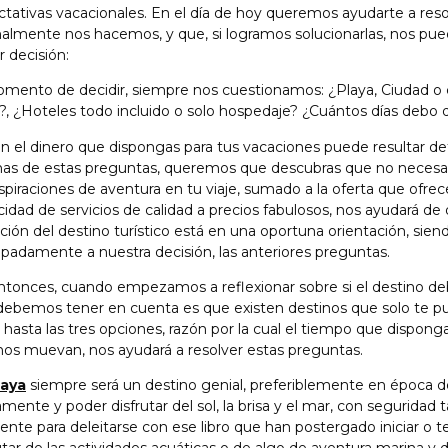
tativas vacacionales. En el día de hoy queremos ayudarte a res
lmente nos hacemos, y que, si logramos solucionarlas, nos puede
 decisión:
omento de decidir, siempre nos cuestionamos: ¿Playa, Ciudad o
?, ¿Hoteles todo incluido o solo hospedaje? ¿Cuántos días debo d
en el dinero que dispongas para tus vacaciones puede resultar de
nas de estas preguntas, queremos que descubras que no necesari
spiraciones de aventura en tu viaje, sumado a la oferta que ofrece
idad de servicios de calidad a precios fabulosos, nos ayudará de
ción del destino turístico está en una oportuna orientación, siend
ipadamente a nuestra decisión, las anteriores preguntas.
ntonces, cuando empezamos a reflexionar sobre si el destino de
debemos tener en cuenta es que existen destinos que solo te pu
 hasta las tres opciones, razón por la cual el tiempo que disponga
nos muevan, nos ayudará a resolver estas preguntas.
laya
siempre será un destino genial, preferiblemente en época d
mente y poder disfrutar del sol, la brisa y el mar, con segurida
iente para deleitarse con ese libro que han postergado iniciar o 