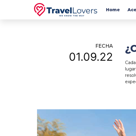
Home
Ace
¿C
FECHA
01.09.22
Cada 
lugar
reso
expec